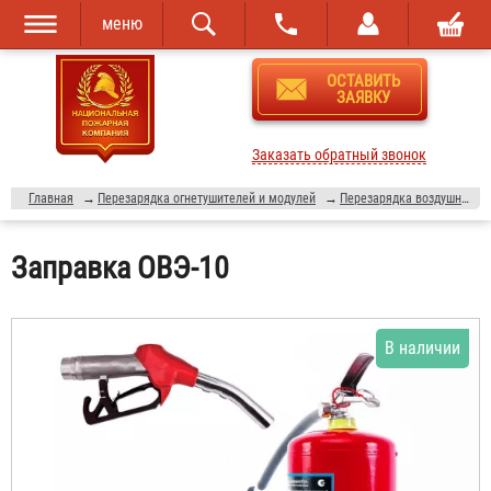
меню
Перейти к
Skip to
ОСТАВИТЬ
основному
navigation
ЗАЯВКУ
содержанию
Заказать обратный звонок
Главная
→
Перезарядка огнетушителей и модулей
→
Перезарядка воздушно-эмульсионных огнетушителей
Заправка ОВЭ-10
В наличии