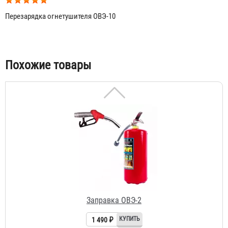
Перезарядка огнетушителя ОВЭ-10
Заправка ОВЭ-1 BONTEL
Договорная
Табы
Похожие товары
Заправка ОВЭ-2
1 490 ₽