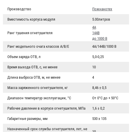
Производство
Пожнанотех
Вместимость корпуса модуля
5.00литров
4А
Ранг тушения огнетушителя
144В
до 1000 В
Ранг модельного очага классов А/В/Е
4А/144В/1000 В
Объем заряда ОТВ, л
5,0-0,25
Время выхода ОТВ, с, не менее
10
Длина выброса ОТВ, м, не менее
4
Масса заряженного огнетушителя, кг
8,46 ± 0,5
Диапазон температур эксплуатации, °С
От 0°С до + 50°С
Рабочее давление в корпусе огнетушителя, МПа
1,6 ± 0,2
Габаритные размеры, мм
530 х 135
Назначенный срок службы огнетушителя, лет, не
10