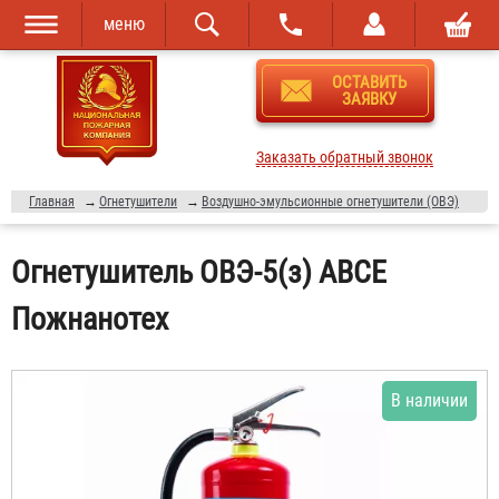
меню
Перейти к
Skip to
ОСТАВИТЬ
основному
navigation
ЗАЯВКУ
содержанию
Заказать обратный звонок
Главная
→
Огнетушители
→
Воздушно-эмульсионные огнетушители (ОВЭ)
Огнетушитель ОВЭ-5(з) АВСЕ
Пожнанотех
В наличии