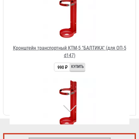
d147)
990 ₽
Кронштейн транспортный КТМ-6 "БАЛТИКА" (для ОП/
ОВП-6 d147)
999 ₽