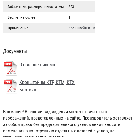
Габаритные размеры: высота, мм
253
Вес, кг, не более
1
Применение
Кронштейн КТМ
Документы
Отказное письмо.
Кронштейны КТР, КТМ, КТХ
Балтика.
Кронштейн транспортный КТМ-3 "БАЛТИКА" (для ОП-3
d110)
Внимание! Внешний вид изделия может отличаться от
965 ₽
изображений, представленных на сайте. Производитель оставляет
за собой право без предварительного уведомления вносить
изменения в конструкцию отдельных деталей и узлов, не