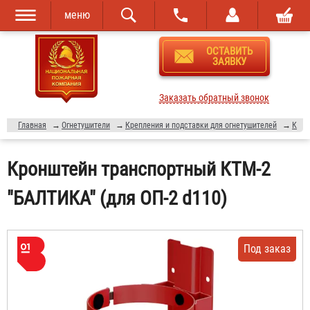
меню
Перейти к
Skip to
ОСТАВИТЬ
основному
navigation
ЗАЯВКУ
содержанию
Заказать обратный звонок
Главная
→
Огнетушители
→
Крепления и подставки для огнетушителей
→
Крепления для огнетушителя в машину
Кронштейн транспортный КТМ-2
"БАЛТИКА" (для ОП-2 d110)
Под заказ