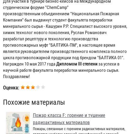
Для участия в турнире бизнес-кейсов на Международном
студенческом форуме "ChemCamp"
производственным объединением "Национальная Пожарная
Компания" был выдвинут студент факультета переработки
минерального сырья - Кашурин Р.Р. Специалист высокого уровня,
химик технолог нового поколения, Руслан Романович
разработал рецептуру и технологию производства
противопожарных муфт "БАЛТИКА-ПМ", в настоящее время
является руководителем производственного комплекса полного
цикла противопожарной продукции под брендом "БАЛТИКА 01".
Награжден 10 мая 2017 года
Дипломом III степени
за успехи в
научной работе факультета переработки минерального сырья.
Поздравляем!
Оценка:
Похожие материалы
Пожар класса F: горение и тушение
радиоактивных материалов
Пожары, связанные с горением радиоактивных материалов,