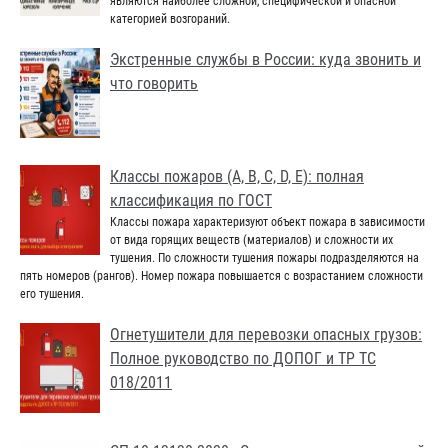
являются наиболее сложной, специфической и опасной
категорией возгораний.
Экстренные службы в России: куда звонить и
что говорить
Классы пожаров (А, В, С, D, Е): полная
классификация по ГОСТ
Классы пожара характеризуют объект пожара в зависимости
от вида горящих веществ (материалов) и сложности их
тушения. По сложности тушения пожары подразделяются на
пять номеров (рангов). Номер пожара повышается с возрастанием сложности
его тушения.
Огнетушители для перевозки опасных грузов:
Полное руководство по ДОПОГ и ТР ТС
018/2011