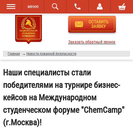
меню
Перейти к
Skip to
ОСТАВИТЬ
основному
navigation
ЗАЯВКУ
содержанию
Заказать обратный звонок
Главная
→
Новости пожарной безопасности
Наши специалисты стали
победителями на турнире бизнес-
кейсов на Международном
студенческом форуме "ChemCamp"
(г.Москва)!