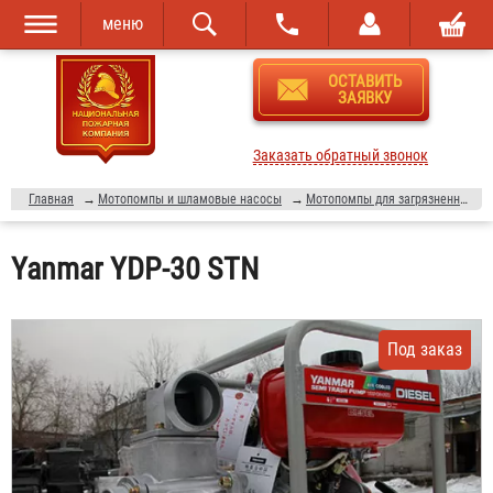
меню
Перейти к
Skip to
ОСТАВИТЬ
основному
navigation
ЗАЯВКУ
содержанию
Заказать обратный звонок
Главная
→
Мотопомпы и шламовые насосы
→
Мотопомпы для загрязненной воды
Yanmar YDP-30 STN
Под заказ