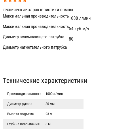
технические характеристики помпы
Максимальная производительность
1000 л/мин
Максимальная производительность
54 куб.м/ч
Диаметр всасывающего патрубка
80
Диаметр нагнетательного патрубка
Табы
Технические характеристики
Производительность
1000 л/мин
Диаметр рукава
80 мм
Высота подъема
23 м
Глубина всасывания
8 м
Yanmar YDP-40 STN-E