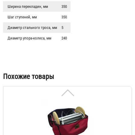
Ширина перекладин, мм
350
Шаг ступеней, мм
350
Диаметр стального троса, мм
5
Лестница навесная спасательная пожарная ЛНСП-Кст-3-
Н "ССС-М"
Диаметр упора-колеса, мм
240
18 200 ₽
Похожие товары
Лестница навесная спасательная пожарная ЛНСП-Кст-5-
Н "ССС-М"
24 830 ₽