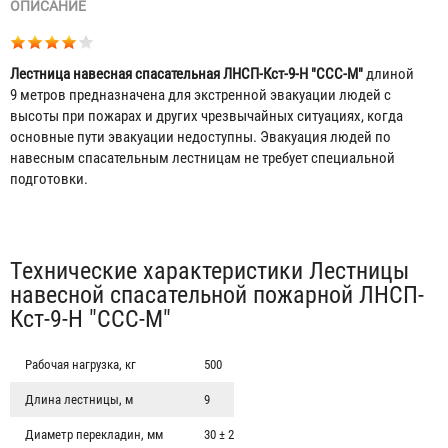
ОПИСАНИЕ
Лестница навесная спасательная ЛНСП-Кст-9-Н "ССС-М"
длиной
9 метров предназначена для экстренной эвакуации людей с
высоты при пожарах и других чрезвычайных ситуациях, когда
основные пути эвакуации недоступны. Эвакуация людей по
навесным спасательным лестницам не требует специальной
подготовки.
Табы
Технические характеристики Лестницы
навесной спасательной пожарной ЛНСП-
Кст-9-Н "ССС-М"
Рабочая нагрузка, кг
500
Длина лестницы, м
9
Диаметр перекладин, мм
30 ± 2