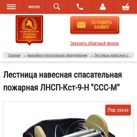
меню
Перейти к
Skip to
ОСТАВИТЬ
основному
navigation
ЗАЯВКУ
содержанию
Заказать обратный звонок
Главная
→
Аварийно-спасательное оборудование
→
Лестницы навесные спасательные
Лестница навесная спасательная
пожарная ЛНСП-Кст-9-Н "ССС-М"
Под заказ