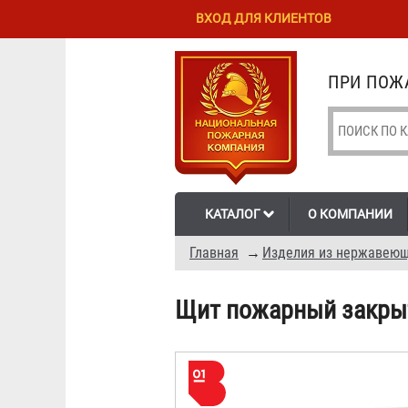
Перейти к
Skip to
ВХОД ДЛЯ КЛИЕНТОВ
основному
navigation
содержанию
ПРИ ПОЖА
КАТАЛОГ
О КОМПАНИИ
Главная
→
Изделия из нержавеющ
Щит пожарный закрыт