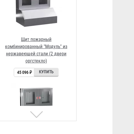
Щит пожарный со стойкой из
нержавеющей стали (2 двери
оргстекло)
29 852 ₽