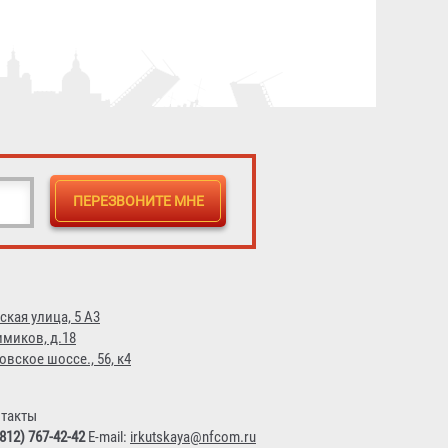
Щит пожарный закрытый из
нержавеющей стали (2 двери
оргстекло)
24 136 ₽
ская улица, 5 А3
имиков, д.18
овское шоссе., 56, к4
такты
(812) 767-42-42
E-mail:
irkutskaya@nfcom.ru