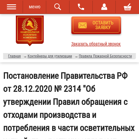
меню
Перейти к
Skip to
ОСТАВИТЬ
основному
navigation
ЗАЯВКУ
содержанию
Заказать обратный звонок
Главная
→
Контейнеры для утилизации
→
Правила Пожарной Безопасности
Постановление Правительства РФ
от 28.12.2020 № 2314 "Об
утверждении Правил обращения с
отходами производства и
потребления в части осветительных