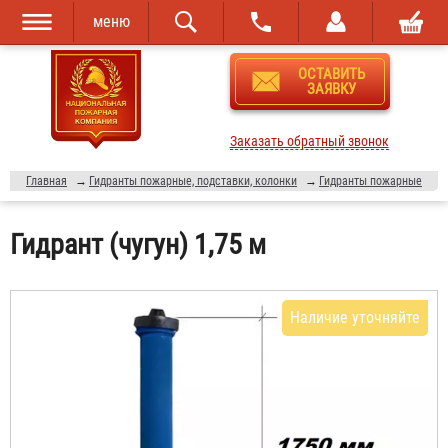
меню
Перейти к
Skip to
ОСТАВИТЬ
основному
navigation
ЗАЯВКУ
содержанию
Заказать обратный звонок
Главная
→
Гидранты пожарные, подставки, колонки
→
Гидранты пожарные
Гидрант (чугун) 1,75 м
Наличие уточняйте