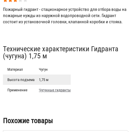
Пожарный гидрант - стационарное устройство для отбора воды на
пожарные нужды из наружной водопроводной сети. Гидрант
состоит из установочной головки, клапанной коробки и стояка.
Табы
Технические характеристики Гидранта
(чугуна) 1,75 м
Материал
Чугун
Высота подъема
1,75 м
Применение
Чугунные гидранты
Гидрант (чугун) 2,25 м
23 471 ₽
Похожие товары