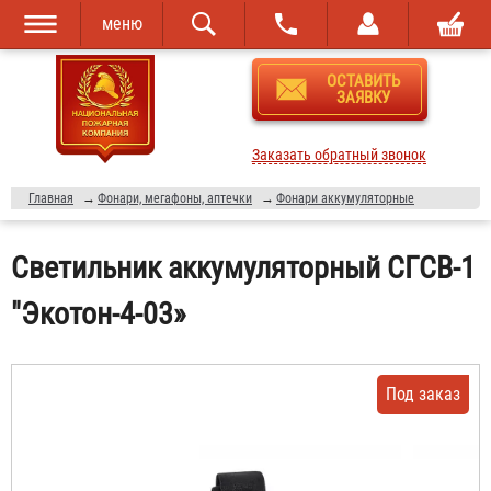
меню
Перейти к
Skip to
ОСТАВИТЬ
основному
navigation
ЗАЯВКУ
содержанию
Заказать обратный звонок
Главная
→
Фонари, мегафоны, аптечки
→
Фонари аккумуляторные
Светильник аккумуляторный СГСВ-1
"Экотон-4-03»
Под заказ