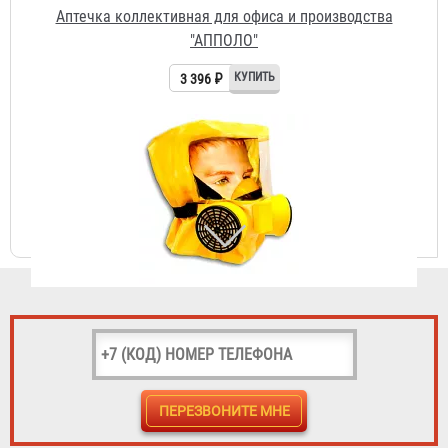
Самоспасатель "Шанс-Е" с полумаской
3 933 ₽