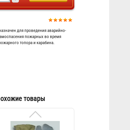
Перчатки трехпалые для
пожарных
азначен для проведения аварийно-
Договорная
 самоспасения пожарных во время
пожарного топора и карабина.
охожие товары
Краги брезентовые трехпалые
Договорная