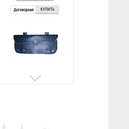
Договорная
Кобура мод. 083 (кожа ШС)
Договорная