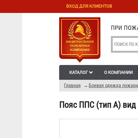
Перейти к
Skip to
ВХОД ДЛЯ КЛИЕНТОВ
основному
navigation
содержанию
ПРИ ПОЖА
КАТАЛОГ
О КОМПАНИИ
Главная
→
Боевая одежда пожарн
Пояс ППС (тип А) вид