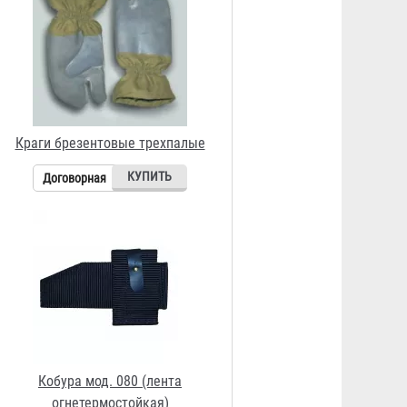
Кобура мод. 080 (лента
огнетермостойкая)
Договорная
Кобура мод. 082 (юфть)