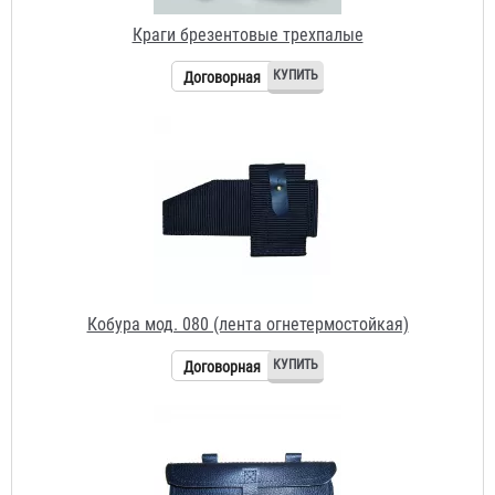
Кобура мод. 080 (лента огнетермостойкая)
Договорная
Кобура мод. 082 (юфть)