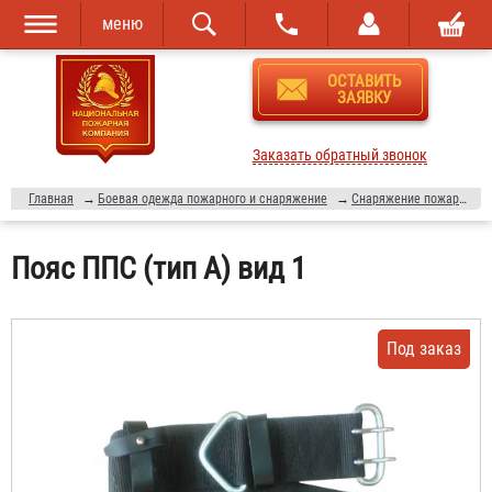
меню
Перейти к
Skip to
ОСТАВИТЬ
основному
navigation
ЗАЯВКУ
содержанию
Заказать обратный звонок
Главная
→
Боевая одежда пожарного и снаряжение
→
Снаряжение пожарного
Пояс ППС (тип А) вид 1
Под заказ