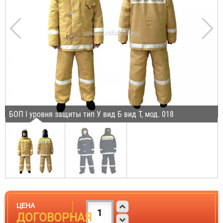
БОП I уровня защиты тип У вид Б вид Т, мод. 018
ЦЕНА
ДОГОВОРНАЯ