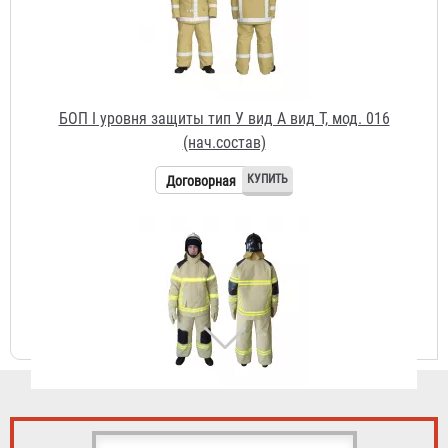
БОП I уровня защиты тип У вид А вид Т, мод. 016
(нач.состав)
Договорная
БОП I уровня защиты тип У вид А вид Т, мод. 027
"Реглан"
Договорная