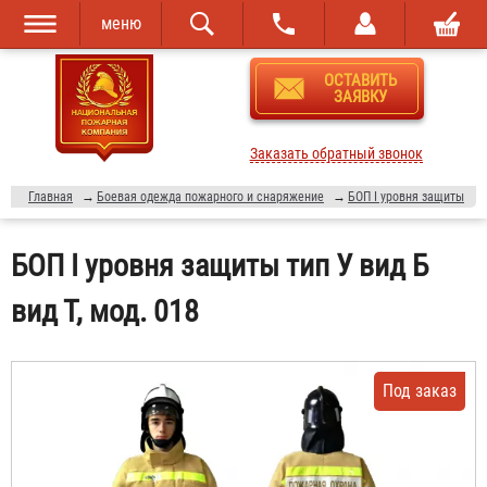
меню
Перейти к
Skip to
ОСТАВИТЬ
основному
navigation
ЗАЯВКУ
содержанию
Заказать обратный звонок
Главная
→
Боевая одежда пожарного и снаряжение
→
БОП I уровня защиты
БОП I уровня защиты тип У вид Б
вид Т, мод. 018
Под заказ