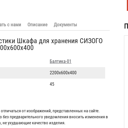
ать с нами
Описание
Документы
П
истики Шкафа для хранения СИЗОГО
200х600x400
Балтика-01
2200х600x400
45
отличаться от изображений, представленных на сайте.
во без предварительного уведомления вносить изменения в
в, не ухудшающие качество изделия.