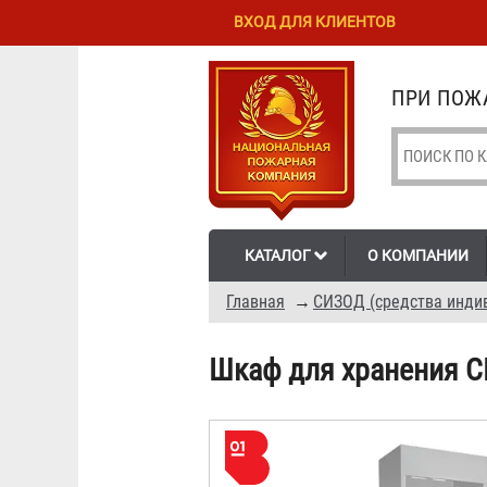
Перейти к
Skip to
ВХОД ДЛЯ КЛИЕНТОВ
основному
navigation
содержанию
ПРИ ПОЖА
КАТАЛОГ
О КОМПАНИИ
Главная
→
СИЗОД (средства инди
Шкаф для хранения С