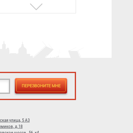
Полка для СИЗОД
393 ₽
ская улица, 5 А3
имиков, д.18
овское шоссе., 56, к4