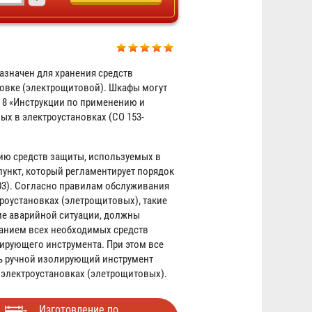
азначен для хранения средств
овке (электрощитовой). Шкафы могут
8 «Инструкции по применению и
х в электроустановках (СО 153-
Шкаф для хранения СИЗ
ию средств защиты, используемых в
закрытый "Балтика"
ункт, который регламентирует порядок
2200х600x400
2003). Согласно правилам обслуживания
роустановках (элетрощитовых), такие
Договорная
ие аварийной ситуации, должны
анием всех необходимых средств
ирующего инструмента. При этом все
ь ручной изолирующий инструмент
 электроустановках (элетрощитовых).
Изготовление по