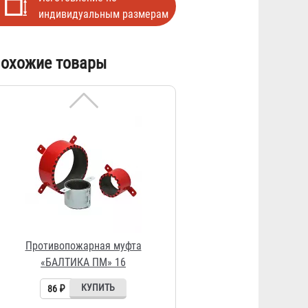
индивидуальным размерам
Противопожарная муфта
охожие товары
«БАЛТИКА ПМ» 16
86 ₽
Противопожарная муфта
«БАЛТИКА ПМ» 20
95 ₽